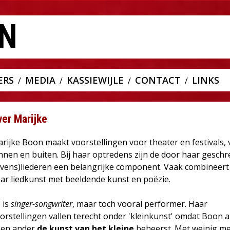
N
ERS
MEDIA
KASSIEWIJLE
CONTACT
LINKS
ver Marijke
rijke Boon maakt voorstellingen voor theater en festivals,
nnen en buiten. Bij haar optredens zijn de door haar gesch
evens)liederen een belangrijke component. Vaak combineert
ar liedkunst met beeldende kunst en poëzie.
 is
singer-songwriter
, maar toch vooral performer. Haar
orstellingen vallen terecht onder 'kleinkunst' omdat Boon a
en ander
de kunst van het kleine
beheerst. Met weinig m