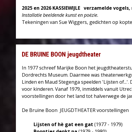
2025 en 2026
KASSIEWIJLE
verzamelde vogels,
Installatie beeldende kunst en poëzie.
Tekeningen van Sue Wiggers, gedichten op kopte
DE BRUINE BOON jeugdtheater
In 1977 schreef Marijke Boon het jeugdtheaterstuk
Dordrechts Museum. Daarmee was theaterwerkgro
Linden en Maud Stegenga speelden 'Lijsten of...'
voor kinderen. Vanaf 1979, inmiddels vanuit Utrec
voorstellingen door het land tot halverwege de jar
De Bruine Boon JEUGDTHEATER voorstellingen
Lijsten of hè gat een gat
(1977 - 1979)
Boontjes denkt na
(1979 - 1980)