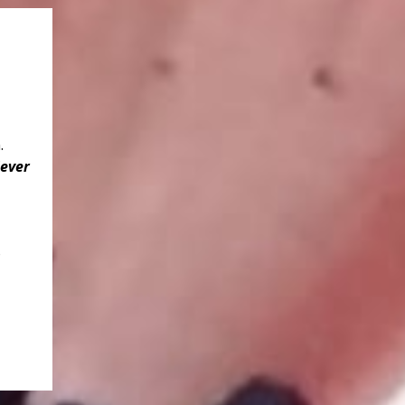
.
iever
o