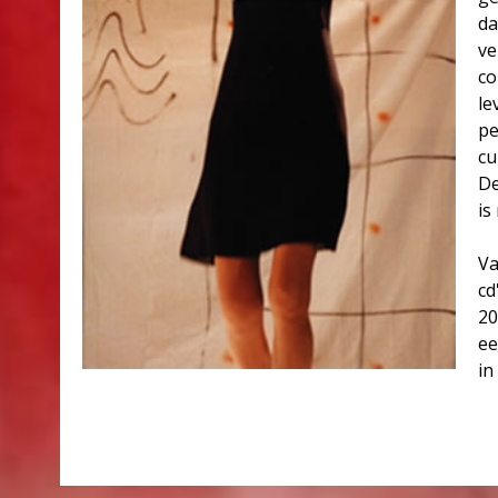
da
ve
co
le
pe
cu
D
is
Va
cd
20
ee
in