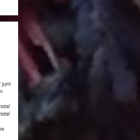
 juni
r.
nstal
nstal
ov.