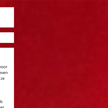
 voor
reven
 ze
ls
eer