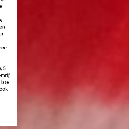
e
se
 en
sen
zie
, 5
mrij'
21ste
 ook