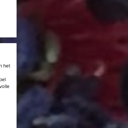
n het
pel
volle