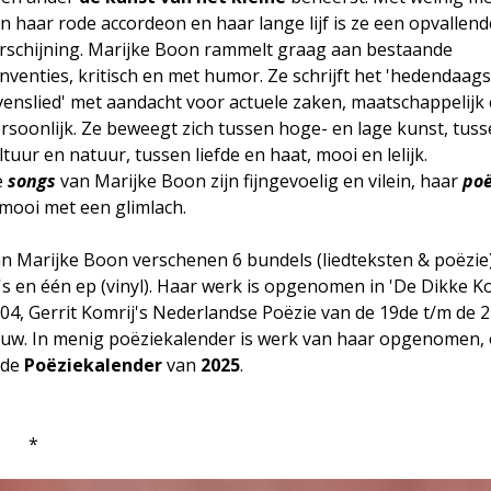
n haar rode accordeon en haar lange lijf is ze een opvallend
rschijning. Marijke Boon rammelt graag aan bestaande
nventies, kritisch en met humor. Ze schrijft het 'hedendaag
venslied' met aandacht voor actuele zaken, maatschappelijk
rsoonlijk. Ze beweegt zich tussen hoge- en lage kunst, tus
ltuur en natuur, tussen liefde en haat, mooi en lelijk.
e
songs
van Marijke Boon zijn fijngevoelig en vilein, haar
poë
 mooi met een glimlach.
n Marijke Boon verschenen 6 bundels (liedteksten & poëzie)
's en één ep (vinyl). Haar werk is opgenomen in 'De Dikke Ko
04, Gerrit Komrij's Nederlandse Poëzie van de 19de t/m de 
uw. In menig poëziekalender is werk van haar opgenomen,
 de
Poëziekalender
van
2025
.
*