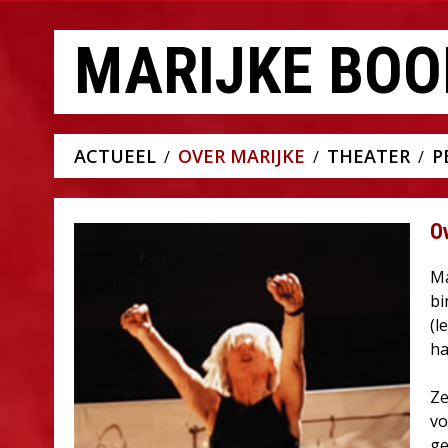
MARIJKE BOO
ACTUEEL
OVER MARIJKE
THEATER
P
O
Ma
bi
(l
ha
Ze
vo
ge